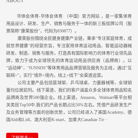
ABOUT
华体会体育-华体会体育·（中国）官方网站 ，是一家集体育
用品设计、研发、生产、销售与服务于一体的新三板挂牌公司（股
票简称“康莱股份”，代码为830877）。
康莱股份围绕全民健身健康产业链，秉承“专注家庭体育，成
就世界健康”的经营宗旨，专注家用体育运动用品、智能运动器械
研发、制造、销售与服务，打造具有国际影响力的体育行业领先品
牌，致力于成为全球领先的体育运动用品供应商（品牌商）。以
“运动神”、“IUNNDS”等体育用品品牌营销及服务为主线，通过“互
联网+”，实行“境外+境内，线上+线下”全渠道运营。
公司主要产品包括篮球架、乒乓球桌、力量器械等，全球销
量均位居前列。
线下渠道，我们的客户涵盖众多全球体育用品知名
品牌商及世界500强企业。
线上渠道，Amazon
、Walmart等
平台相
关类目Top50中,我们的产品长期占比50%左右。凭借产品研发生产
及业务管理等方面的创新优势，公司已经进入了美国Academy、德
国Aldi和Lidl、澳大利亚K-mart、加拿大Canadian Tir···
了解更多>>