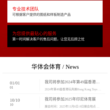
专业技术团队
可根据客户提供的图纸和样板制造产品
为您提供最贴心的服务
第一时间解决客户的售后问题，让您无后顾之忧
华体会体育 / News
我司将参加2024年第49届香港玩具展Hong Kong Toys & Games Fair 欢迎新···
01
/
01
01
2024年第49届香港玩具展Hong Kong Toys & Games Fair摊位号：5con-005展会时间：2024年1月8日-1月11日展会地址：香港会议展览中心...
我司将参加2025年印尼体育展
10
/
10
10
展会时间：2025年11月6日-9日展会地点 ：印尼会展中心...