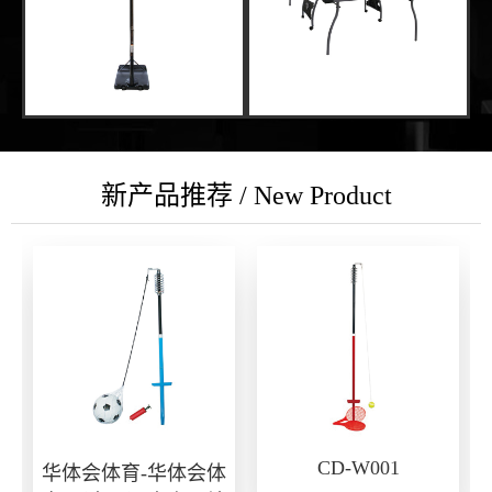
新产品推荐 / New Product
CD-W001
华体会体育-华体会体