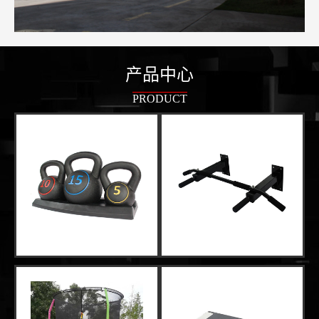
产品中心
PRODUCT