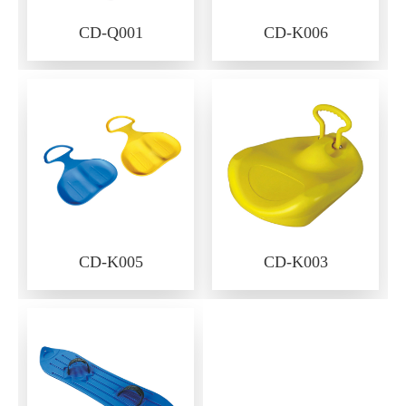
CD-Q001
CD-K006
CD-K005
CD-K003