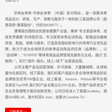
ABOUT
华体会体育-华体会体育·（中国）官方网站 ，是一家集体育
用品设计、研发、生产、销售与服务于一体的新三板挂牌公司（股
票简称“康莱股份”，代码为830877）。
康莱股份围绕全民健身健康产业链，秉承“专注家庭体育，成
就世界健康”的经营宗旨，专注家用体育运动用品、智能运动器械
研发、制造、销售与服务，打造具有国际影响力的体育行业领先品
牌，致力于成为全球领先的体育运动用品供应商（品牌商）。以
“运动神”、“IUNNDS”等体育用品品牌营销及服务为主线，通过“互
联网+”，实行“境外+境内，线上+线下”全渠道运营。
公司主要产品包括篮球架、乒乓球桌、力量器械等，全球销
量均位居前列。
线下渠道，我们的客户涵盖众多全球体育用品知名
品牌商及世界500强企业。
线上渠道，Amazon
、Walmart等
平台相
关类目Top50中,我们的产品长期占比50%左右。凭借产品研发生产
及业务管理等方面的创新优势，公司已经进入了美国Academy、德
国Aldi和Lidl、澳大利亚K-mart、加拿大Canadian Tir···
了解更多>>