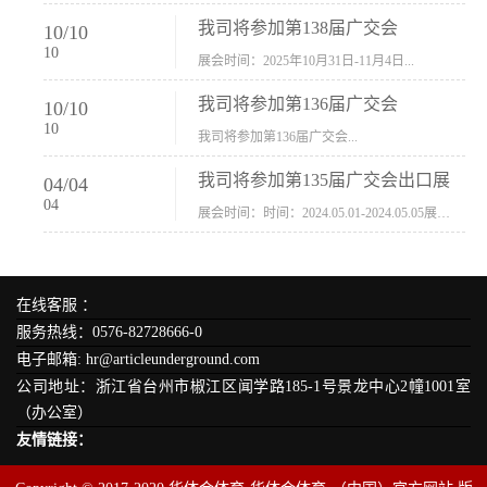
我司将参加第138届广交会
10
/
10
10
展会时间：2025年10月31日-11月4日...
我司将参加第136届广交会
10
/
10
10
我司将参加第136届广交会...
我司将参加第135届广交会出口展
04
/
04
04
展会时间：时间：2024.05.01-2024.05.05展会地址：中国进出口商品交易会展馆福建康莱宝公司展位号12.1G37-38、H11-12，浙江康莱宝展位号17.1B23-24、C19-20...
在线客服 ：
服务热线：0576-82728666-0
电子邮箱: hr@articleunderground.com
公司地址：浙江省台州市椒江区闻学路185-1号景龙中心2幢1001室
（办公室）
友情链接：