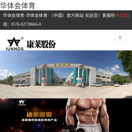
华体会体育
华体会体育-华体会体育·（中国）官方网站 欢迎您！客服热
中文站
|
线：0576-82728666-0