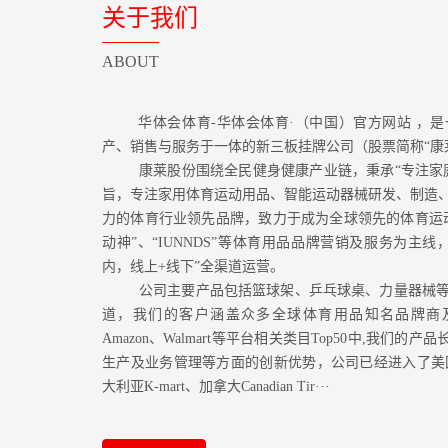
关于我们
ABOUT
华体会体育-华体会体育·（中国）官方网站 ，
产、销售与服务于一体的新三板挂牌公司（股票简称“康莱股
康莱股份围绕全民健身健康产业链，秉承“专注家
旨，专注家用体育运动用品、智能运动器械研发、制造
力的体育行业领先品牌，致力于成为全球领先的体育运
动神”、“IUNNDS”等体育用品品牌营销及服务为主线
内，线上+线下”全渠道运营。
公司主要产品包括篮球架、乒乓球桌、力量器械
道，我们的客户涵盖众多全球体育用品知名品牌商及
Amazon
、Walmart等
平台相关类目Top50中,我们的产
生产及业务管理等方面的创新优势，公司已经进入了美国Acad
大利亚K-mart、加拿大Canadian Tir···